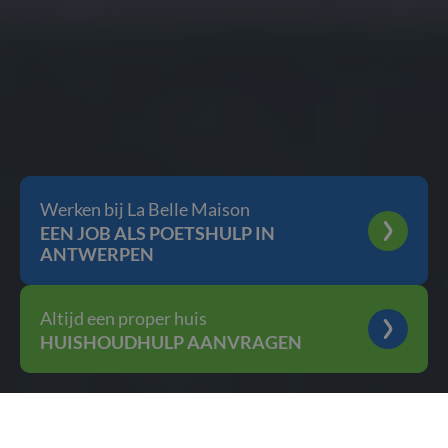
Werken bij La Belle Maison
EEN JOB ALS POETSHULP IN
ANTWERPEN
Altijd een proper huis
HUISHOUDHULP AANVRAGEN
Welkom bij
De properste