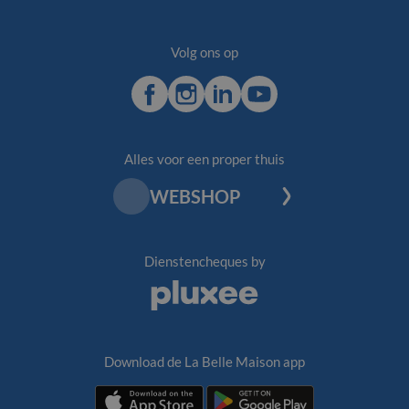
Volg ons op
Facebook
Instagram
LinkedIn
Youtube
Alles voor een proper thuis
WEBSHOP
Dienstencheques by
Pluxee
Download de La Belle Maison app
Download
Download