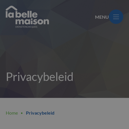
Overslaan
en
MENU
naar
de
La
inhoud
Belle
gaan
Maison
Privacybeleid
Kruimelpad
Home
Privacybeleid