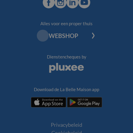
Facebook
Instagram
LinkedIn
Youtube
Alles voor een proper thuis
WEBSHOP
Dienstencheques by
Pluxee
Download de La Belle Maison app
Download
Download
de
de
La
La
Belle
Belle
Privacybeleid
Maison
Maison
Cookiebeleid