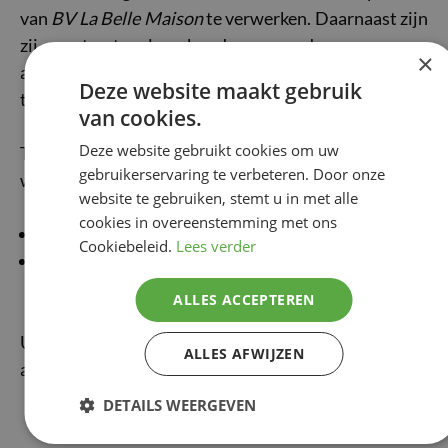
van
BV La Belle Maison
te verwerken. Daarnaast zijn
zij contractueel gebonden om deze gegevens
×
adequaat te beveiligen om verlies en ongeoorloofde
Deze website maakt gebruik
toegang te voorkomen.
van cookies.
Deze website gebruikt cookies om uw
Tevens kunnen uw persoonsgegevens meegedeeld
gebruikerservaring te verbeteren. Door onze
worden aan:
website te gebruiken, stemt u in met alle
cookies in overeenstemming met ons
het uitgiftebedrijf van dienstencheques: Pluxee;
Cookiebeleid.
Lees verder
onze verzekeraar in het kader van een
schadegeval.
ALLES ACCEPTEREN
Uw persoonsgegevens worden niet overgedragen
ALLES AFWIJZEN
aan landen buiten de EER.
DETAILS WEERGEVEN