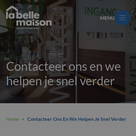
Overslaan
en
MENU
naar
de
La
inhoud
Belle
gaan
Maison
Contacteer ons en we
helpen je snel verder
Kruimelpad
Home
Contacteer Ons En We Helpen Je Snel Verder