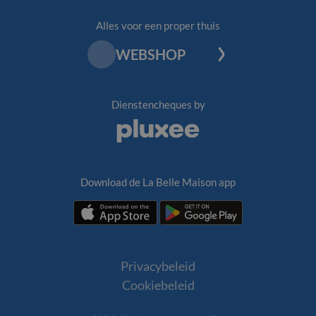
Alles voor een proper thuis
WEBSHOP
Dienstencheques by
Pluxee
Download de La Belle Maison app
Download
Download
de
de
La
La
Belle
Belle
Privacybeleid
Maison
Maison
Cookiebeleid
app
app
via
via