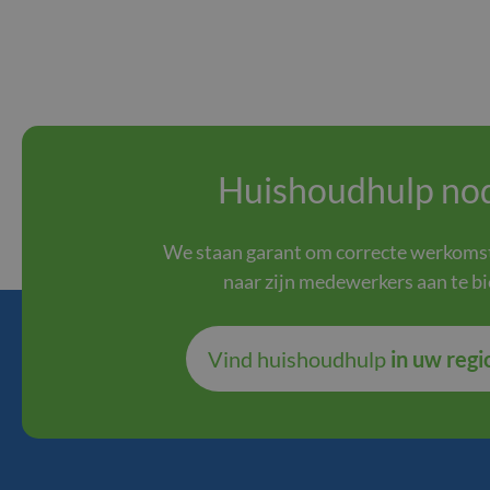
Huishoudhulp nod
We staan garant om correcte werkom
naar zijn medewerkers aan te b
Vind huishoudhulp
in uw regi