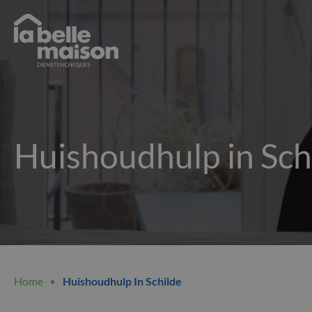
Overslaan
en
naar
de
La
inhoud
Belle
gaan
Maison
Huishoudhulp in Sch
Kruimelpad
Home
Huishoudhulp In Schilde