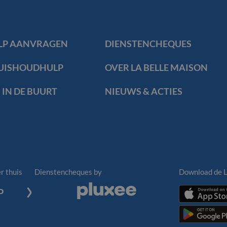
LP AANVRAGEN
DIENSTENCHEQUES
ion
HUISHOUDHULP
OVER LA BELLE MAISON
IN DE BUURT
NIEUWS & ACTIES
r thuis
Dienstencheques by
Download de L
Pluxee
Download
P
de
Download
La
de
Belle