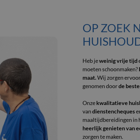
OP ZOEK 
HUISHOUD
Heb je
weinig vrije tijd
e
moeten schoonmaken?
maat.
Wij zorgen ervoo
genomen door
de best
Onze
kwalitatieve hui
van
dienstencheques
en
maaltijdbereidingen in
heerlijk genieten van e
zorgen te maken.