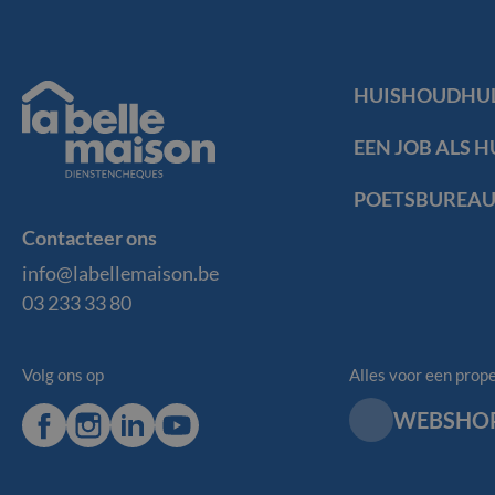
Footer
HUISHOUDHU
Navigat
EEN JOB ALS 
La
POETSBUREAU 
Belle
Contacteer ons
Maison
info@labellemaison.be
03 233 33 80
Volg ons op
Alles voor een prope
Facebook
Instagram
LinkedIn
Youtube
WEBSHO