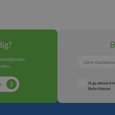
ig?
B
standigheden
Uw
ieden.
e-
mailadres
Ik ga akkoord 
o
Belle Maison