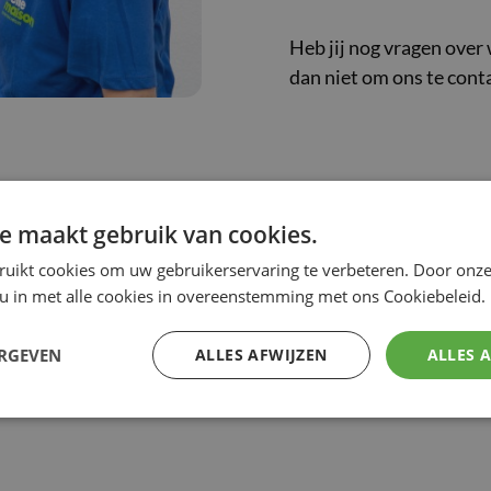
Heb jij nog vragen over
dan niet om ons te cont
e maakt gebruik van cookies.
r naar uit om je te verwel
ruikt cookies om uw gebruikerservaring te verbeteren. Door onze
 u in met alle cookies in overeenstemming met ons Cookiebeleid.
roperste familie van 't Sta
ERGEVEN
ALLES AFWIJZEN
ALLES 